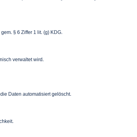
m. § 6 Ziffer 1 lit. (g) KDG.
isch verwaltet wird.
ie Daten automatisiert gelöscht.
chkeit.